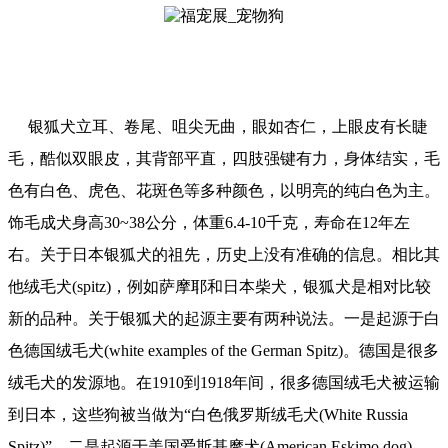
银狐犬立耳、卷尾、咀尖无曲，眼如杏仁，上眼皮有长睫
毛，酷似双眼皮，其背部平直，四肢强键有力，身体结实，毛
色有白色、虎色、花斑色等多种颜色，以明亮的纯白色为主。
饰毛成犬身高30~38公分，体重6.4-10千克，寿命在12年左
右。关于日本银狐犬的祖先，历史上没有准确的信息。相比其
他绒毛犬(spitz)，例如萨摩耶和日本柴犬，银狐犬是相对比较
新的品种。关于银狐犬的起源主要有两种说法。一是起源于白
色德国绒毛犬(white examples of the German Spitz)。德国是很多
绒毛犬的发源地。在1910到1918年间，很多德国绒毛犬被运输
到日本，这些狗被当做为“白色俄罗斯绒毛犬(White Russia
Spitz)”。二是起源于美国爱斯基摩犬(American Eskimo dog)。