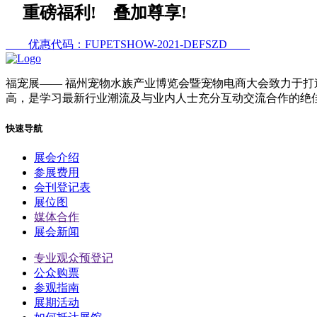
重磅福利! 叠加尊享!
优惠代码：FUPETSHOW-2021-DEFSZD
福宠展
—— 福州宠物水族产业博览会暨宠物电商大会致力于打
高，是学习最新行业潮流及与业内人士充分互动交流合作的绝
快速导航
展会介绍
参展费用
会刊登记表
展位图
媒体合作
展会新闻
专业观众预登记
公众购票
参观指南
展期活动