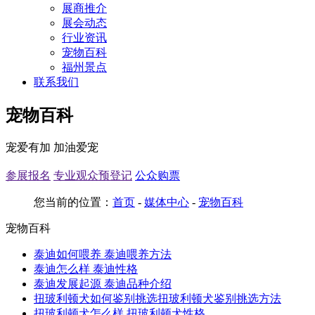
展商推介
展会动态
行业资讯
宠物百科
福州景点
联系我们
宠物百科
宠爱有加 加油爱宠
参展报名
专业观众预登记
公众购票
您当前的位置：
首页
-
媒体中心
-
宠物百科
宠物百科
泰迪如何喂养 泰迪喂养方法
泰迪怎么样 泰迪性格
泰迪发展起源 泰迪品种介绍
扭玻利顿犬如何鉴别挑选扭玻利顿犬鉴别挑选方法
扭玻利顿犬怎么样 扭玻利顿犬性格