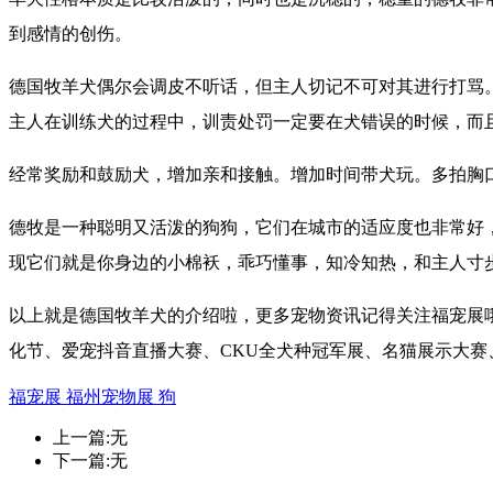
到感情的创伤。
德国牧羊犬偶尔会调皮不听话，但主人切记不可对其进行打骂
主人在训练犬的过程中，训责处罚一定要在犬错误的时候，而
经常奖励和鼓励犬，增加亲和接触。增加时间带犬玩。多拍胸
德牧是一种聪明又活泼的狗狗，它们在城市的适应度也非常好
现它们就是你身边的小棉袄，乖巧懂事，知冷知热，和主人寸
以上就是德国牧羊犬的介绍啦，更多宠物资讯记得关注福宠展哦
化节、爱宠抖音直播大赛、CKU全犬种冠军展、名猫展示大赛
福宠展
福州宠物展
狗
上一篇:无
下一篇:无