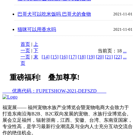
巴哥犬可以吃米饭吗 巴哥犬的食物
2021-11-01
猫咪可以用香水吗
2021-11-01
首页
|
上
一页
|
下
当前页：18
...
一页
|
末
[14]
[15]
[16]
[17]
[18]
[19]
[20]
[21]
[22]
...
页
重磅福利! 叠加尊享!
优惠代码：FUPETSHOW-2021-DEFSZD
福宠展
—— 福州宠物水族产业博览会暨宠物电商大会致力于
打造东南沿海B2B、B2C双向发展的宠物、水族行业博览会。
展会立足福州，辐射浙南，江西、安徽、台湾、东南亚国家，
专业性高，是学习最新行业潮流及与业内人士充分互动交流合
作的绝佳机会。