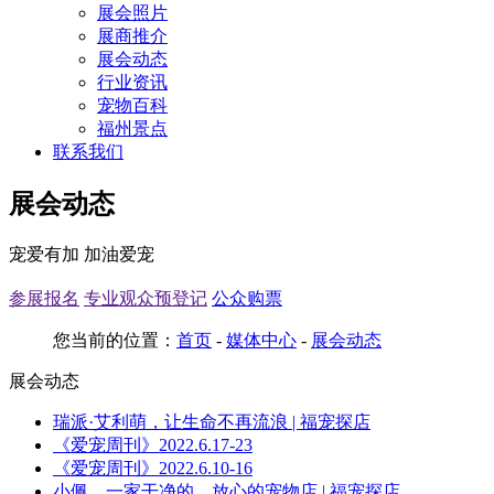
展会照片
展商推介
展会动态
行业资讯
宠物百科
福州景点
联系我们
展会动态
宠爱有加 加油爱宠
参展报名
专业观众预登记
公众购票
您当前的位置：
首页
-
媒体中心
-
展会动态
展会动态
瑞派·艾利萌，让生命不再流浪 | 福宠探店
《爱宠周刊》2022.6.17-23
《爱宠周刊》2022.6.10-16
小佩，一家干净的、放心的宠物店 | 福宠探店