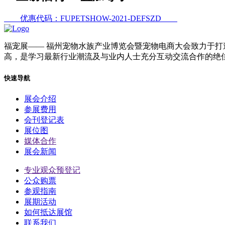
优惠代码：FUPETSHOW-2021-DEFSZD
福宠展
—— 福州宠物水族产业博览会暨宠物电商大会致力于打
高，是学习最新行业潮流及与业内人士充分互动交流合作的绝
快速导航
展会介绍
参展费用
会刊登记表
展位图
媒体合作
展会新闻
专业观众预登记
公众购票
参观指南
展期活动
如何抵达展馆
联系我们