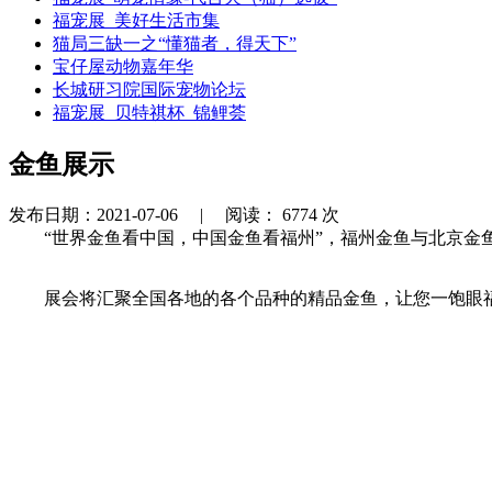
福宠展_美好生活市集
猫局三缺一之“懂猫者，得天下”
宝仔屋动物嘉年华
长城研习院国际宠物论坛
福宠展_贝特祺杯_锦鲤荟
金鱼展示
发布日期：2021-07-06 |
阅读：
6774
次
“世界金鱼看中国，中国金鱼看福州”，福州金鱼与北京金鱼
展会将汇聚全国各地的各个品种的精品金鱼，让您一饱眼