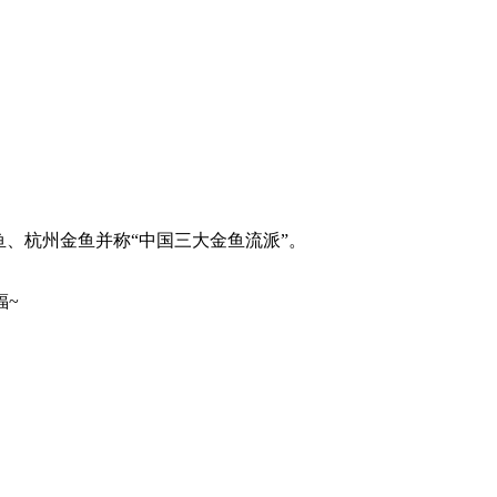
、杭州金鱼并称“中国三大金鱼流派”。
福~