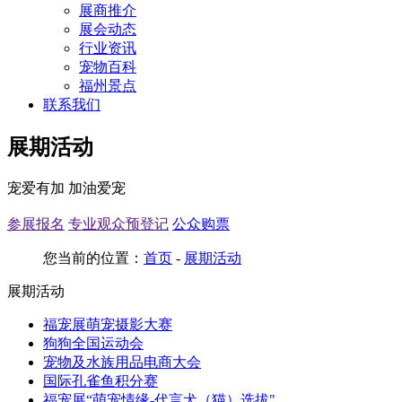
展商推介
展会动态
行业资讯
宠物百科
福州景点
联系我们
展期活动
宠爱有加 加油爱宠
参展报名
专业观众预登记
公众购票
您当前的位置：
首页
-
展期活动
展期活动
福宠展萌宠摄影大赛
狗狗全国运动会
宠物及水族用品电商大会
国际孔雀鱼积分赛
福宠展“萌宠情缘-代言犬（猫）选拔"