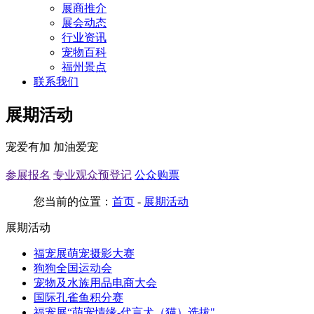
展商推介
展会动态
行业资讯
宠物百科
福州景点
联系我们
展期活动
宠爱有加 加油爱宠
参展报名
专业观众预登记
公众购票
您当前的位置：
首页
-
展期活动
展期活动
福宠展萌宠摄影大赛
狗狗全国运动会
宠物及水族用品电商大会
国际孔雀鱼积分赛
福宠展“萌宠情缘-代言犬（猫）选拔"