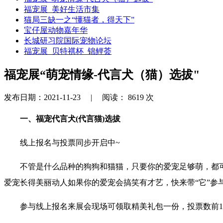
福宠展_美好生活市集
猫局三缺一之“懂猫者，得天下”
宝仔屋动物嘉年华
长城研习院国际宠物论坛
福宠展_贝特祺杯_锦鲤荟
福宠展“萌宠情缘-代言犬（猫）选拔"
发布日期：2021-11-23 |
阅读：
8619
次
一、福宠代言犬(代言猫)选拔
线上报名与投票同步开启中~
不管是什么品种的狗狗和猫猫，只要你的爱宠足够萌，都可
爱宠长得美丽动人如果你的爱宠会搞笑有才艺，快来带“它”参与
参与线上报名来展会现场可领取精美礼包一份，投票数前15