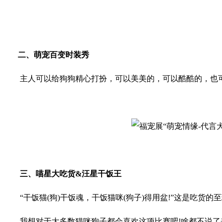
二、萌宠百变时装秀
主人可以给狗狗精心打扮，可以美美的，可以酷酷的，也可以
三、喵星大吃货&汪星干饭王
“干饭猫(狗)干饭魂，干饭猫咪(狗子)得用盆!”这是吃货的
我想对于大多数猫咪狗子都会喜欢这项比赛吧!啥都不说了来